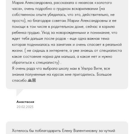
Мария Александровна, рассказала о нюансах «золотого
часа», очень подробно о грудном вскармливании (на
ШКОЛА МАМ
КОНТАКТЫ
собственном опыте убедилась, что это, действительно, не
просто), но благодаря советам Марии Александровны и ее
РАСПИСАНИЕ
помощи в том числе в родительном доме, сейчас я кормлю
ребенка грудью. Уход за новорожденными и понимание, что
ПОДАРОЧНЫЕ
ПОИСК ПО САЙТУ
СЕРТИФИКАТЫ
ждет тебя дальше после родов - еще одна важная тема
которая поднималась на занятиях и очень спасает в реальной
жизни. ( не сидишь в интернете, а уже знаешь от специалиста
ООО «Ультра-Вита»
какое состояние норма для малыша, а какое нет и нужно
обратиться к специалисту) .
ОГРН
1053701050810
Я очень рада что выбрала школу мам в Ультра Вите, все
Лицензия
№Л041-01139-37/00291647
знания полученные на курсах мне пригодились. Большое
спасибо 🙏🏼
выдана Департаментом
здравоохранения Ивановской области
28.02.2014
Анастасия
20.02.2025
Правовая информация
Политика обработки персональных данных
Согласие на обработку персональных данных
Хотелось бы поблагодарить Елену Валентиновну за чуткий