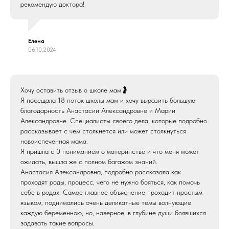
рекомендую доктора!
+7 (4932)
23 38 86
+7 (4932)
36 06 02
+7 (915) 810-07-46
Елена
06.10.2024
Иваново, ул. Володарского, д. 1
пн-пт 09:00 - 18:00
сб 09:00 - 14:00
Хочу оставить отзыв о школе мам🤰
Я посещала 18 поток школы мам и хочу выразить большую
ул. Третьего Интернационала, д. 35/31
благодарность Анастасии Александровне и Марии
пн-пт 09:00 - 20:00
Александровне. Специалисты своего дела, которые подробно
сб 10:00 - 14:00
рассказывает с чем столкнется или может столкнуться
новоиспеченная мама.
Я пришла с 0 пониманием о материнстве и что меня может
ожидать, вышла же с полном багажом знаний.
О ЦЕНТРЕ
ОТЗЫВЫ
Анастасия Александровна, подробно рассказала как
проходят роды, процесс, чего не нужно бояться, как помочь
УСЛУГИ И ЦЕНЫ
НОВОСТИ
себе в родах. Самое главное объяснение проходит простым
языком, поднимались очень деликатные темы волнующие
АКЦИИ
СТАТЬИ
каждую беременною, но, наверное, в глубине души боявшихся
задавать такие вопросы.
ВРАЧИ
ПАЦИЕНТАМ