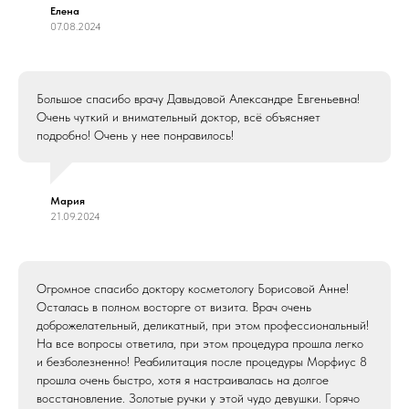
Елена
07.08.2024
Большое спасибо врачу Давыдовой Александре Евгеньевна!
Очень чуткий и внимательный доктор, всё объясняет
подробно! Очень у нее понравилось!
Мария
21.09.2024
перезвоните мне
Огромное спасибо доктору косметологу Борисовой Анне!
Осталась в полном восторге от визита. Врач очень
доброжелательный, деликатный, при этом профессиональный!
онлайн-запись
На все вопросы ответила, при этом процедура прошла легко
и безболезненно! Реабилитация после процедуры Морфиус 8
прошла очень быстро, хотя я настраивалась на долгое
восстановление. Золотые ручки у этой чудо девушки. Горячо