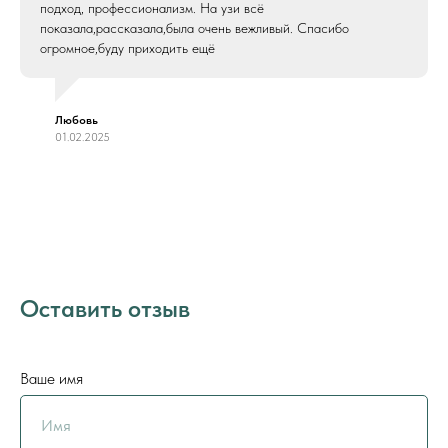
Карта сайта
подход, профессионализм. На узи всё
показала,рассказала,была очень вежливый. Спасибо
огромное,буду приходить ещё
Министерство здравоохранения
Российской Федерации
Любовь
01.02.2025
Федеральный Фонд ОМС
Федеральная служба по надзору
в сфере здравоохранения
Федеральная служба по надзору в
сфере защиты прав потребителей
Территориальный Фонд ОМС
Оставить отзыв
Территориальное управление
Федеральной службы по надзору
в сфере здравоохранения
Ваше имя