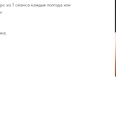
рс из 1 сеанса каждые полгода или
ы:
нка;