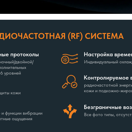
ДИОЧАСТОТНАЯ (RF) СИСТЕМА
ные протоколы
Настройка време
ночный/двойной/
Индивидуальный охлаж
полнительных
16 уровней
Контролируемое 
радиочастотной энерги
кожи и подкожно-жиров
ащиты кожи
Безграничные во
 и функции вибрации
Все фото типы, отсутс
ятные ощущения